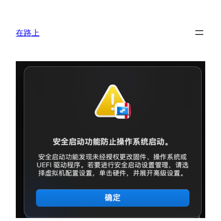
跳
至
在路上
内
容