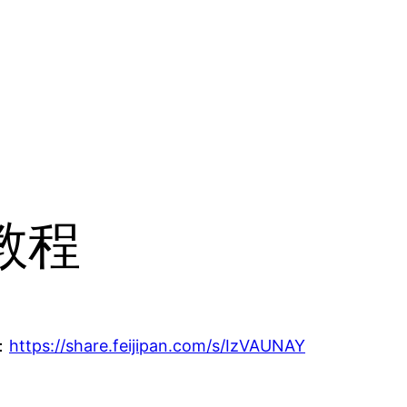
教程
：
https://share.feijipan.com/s/IzVAUNAY