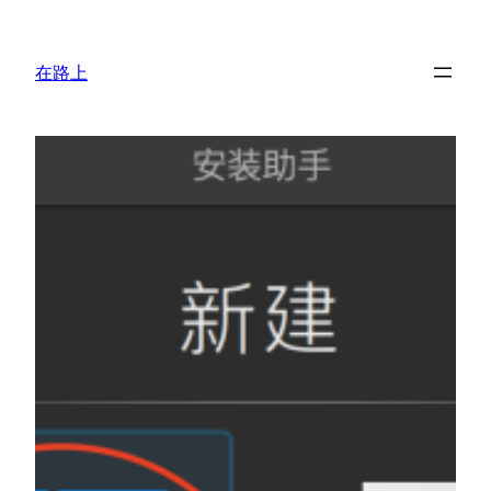
跳
至
在路上
内
容